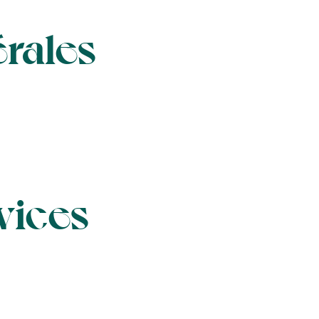
érales
vices