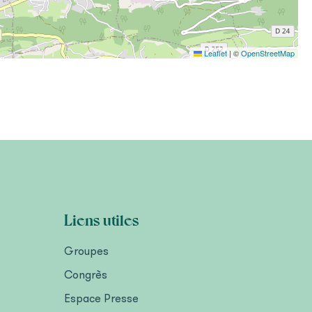
Leaflet
|
©
OpenStreetMap
Liens utiles
Groupes
Congrès
Espace Presse