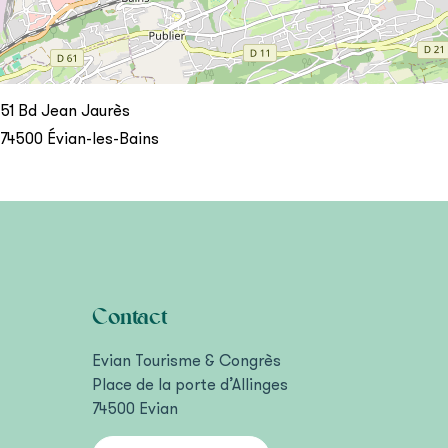
51 Bd Jean Jaurès
74500
Évian-les-Bains
Contact
Evian Tourisme & Congrès
Place de la porte d’Allinges
74500 Evian