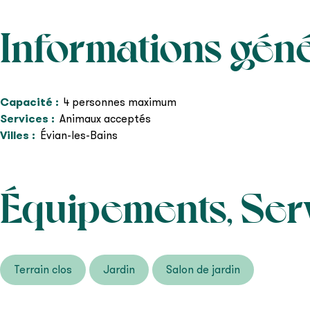
Informations gén
Capacité
:
4
personnes maximum
Services
:
Animaux acceptés
Villes
:
Évian-les-Bains
Équipements, Ser
Terrain clos
Jardin
Salon de jardin